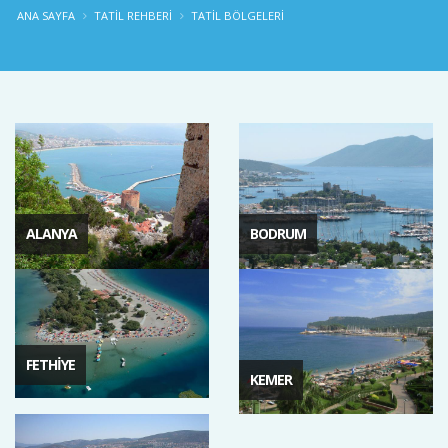
ANA SAYFA
TATIL REHBERI
TATIL BÖLGELERI
ALANYA
BODRUM
FETHIYE
KEMER