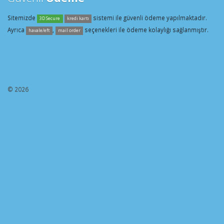
Sitemizde
sistemi ile güvenli ödeme yapılmaktadır.
3D Secure
kredi kartı
Ayrıca
,
seçenekleri ile ödeme kolaylığı sağlanmıştır.
havale/eft
mail order
© 2026