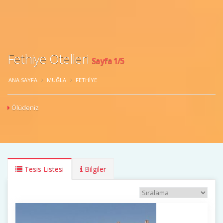
Fethiye Otelleri
Sayfa 1/5
ANA SAYFA
MUĞLA
FETHIYE
Ölüdeniz
Tesis Listesi
Bilgiler