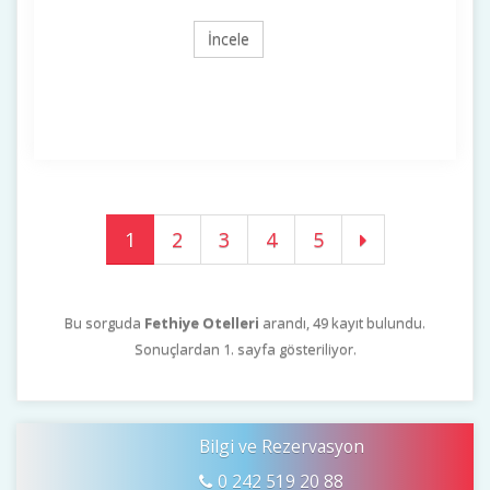
İncele
1
2
3
4
5
Bu sorguda
Fethiye Otelleri
arandı, 49 kayıt bulundu.
Sonuçlardan 1. sayfa gösteriliyor.
Bilgi ve Rezervasyon
0 242 519 20 88