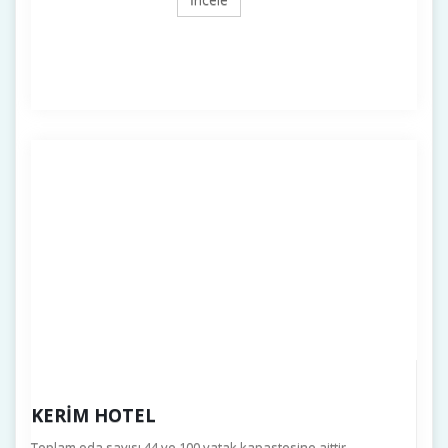
KERIM HOTEL
Toplam oda sayısı 44 ve 100 yatak kapastesine aittir .